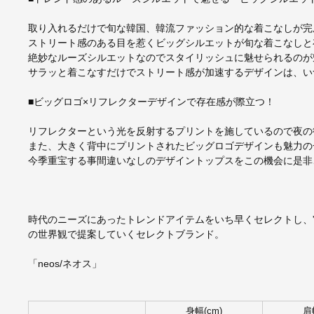
取り入れるだけで旬な韓国、韓流ファッション的な着こなしが完
ストリート感のある目を惹くビッグシルエットが旬な着こなしと
絶妙なルーズシルエットなのでスタイリッシュに魅せられるのが
サラッと着こなすだけでストリート感が加速するデザインは、い
■ビッグロゴ×リフレクターデザインで存在感が際立つ！
リフレクターという光を反射するプリントを施しているので夜の
また、大きく背中にプリントされたビッグロゴデザインも魅力の
今季重宝する事間違いなしのデザイントップスをこの機会に是非
時代のニーズにあったトレンドアイテムをいち早くセレクトし、”
の世界観で提案していくセレクトブランド。
「neos/ネオス」
身幅(cm)
肩