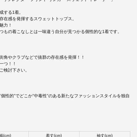
成する1着。
存在感を発揮するスウェットトップス。
魅力！
つもの着こなしとは一味違う自分が見つかる個性的な1着です。
街角やクラブなどで抜群の存在感を発揮！！
一つ！！
ご検討下さい。
個性的”でどこか”中毒性”のある新たなファッションスタイルを独自
幅(cm)
着丈(cm)
袖丈(cm)