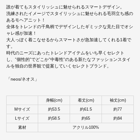
誰が着てもスタイリッシュに魅せられるスマートデザイン。
洗練されたイメージでスタイリッシュに魅せられる毛羽立ち感の
あるモヘアニット！
全体をトレンドの千鳥柄でデザインしたギミックな見た目でオシ
ャレ感が加速！
大人っぽく着こなせるからスマートさが急加速してくれる1着で
す。
時代のニーズにあったトレンドアイテムをいち早くセレクト
し、”個性的”でどこか”中毒性”のある新たなファッションスタイ
ルを独自の世界観で提案していくセレクトブランド。
「neos/ネオス」
身幅(cm)
着丈(cm)
袖丈(cm)
Mサイズ
約53.5
約61.5
約77
Lサイズ
約58.5
約65
約84
素材
アクリル100%