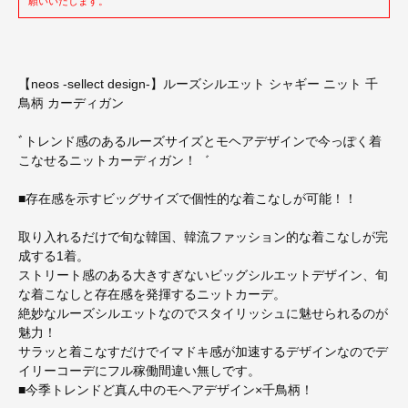
願いいたします。
【neos -sellect design-】ルーズシルエット シャギー ニット 千
鳥柄 カーディガン
ﾞトレンド感のあるルーズサイズとモヘアデザインで今っぽく着
こなせるニットカーディガン！゛
■存在感を示すビッグサイズで個性的な着こなしが可能！！
取り入れるだけで旬な韓国、韓流ファッション的な着こなしが完
成する1着。
ストリート感のある大きすぎないビッグシルエットデザイン、旬
な着こなしと存在感を発揮するニットカーデ。
絶妙なルーズシルエットなのでスタイリッシュに魅せられるのが
魅力！
サラッと着こなすだけでイマドキ感が加速するデザインなのでデ
イリーコーデにフル稼働間違い無しです。
■今季トレンドど真ん中のモヘアデザイン×千鳥柄！