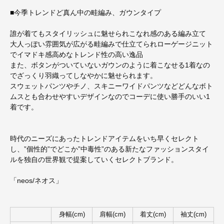
■今季トレンドど真ん中の畦編み、ガウンタイプ
誰が着てもスタイリッシュに魅せられこなれ感のある編み立て
大人っぽい雰囲気が広がる畦編みで仕立てられローゲージニット
でイマドキ感高めなトレンド性の高い逸品
また、ボタンがついていないガウンのように着こなせる1着なの
でざっくり羽織ってしなやかに魅せられます。
スウェットパンツやチノ、スキニーワイドパンツなどどんなボト
ムスとも合わせやすいデザインなのでコーデに使い勝手のいい1
着です。
時代のニーズにあったトレンドアイテムをいち早くセレクト
し、”個性的”でどこか”中毒性”のある新たなファッションスタイ
ルを独自の世界観で提案していくセレクトブランド。
「neos/ネオス」
身幅(cm)
肩幅(cm)
着丈(cm)
袖丈(cm)