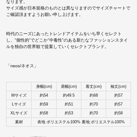
なります。
サイズ感が日本規格のものとは異なりますのでサイズチャートで
ご確認頂ますようお願い申し上げます。
時代のニーズにあったトレンドアイテムをいち早くセレクト
し、”個性的”でどこか”中毒性”のある新たなファッションスタイ
ルを独自の世界観で提案していくセレクトブランド。
「neos/ネオス」
身幅(cm)
肩幅(cm)
着丈(cm)
袖丈(cm)
Mサイズ
約54
約49.5
約68
約57
Lサイズ
約59
約51
約70
約57
XLサイズ
約58
約53
約70
約58
素材
表地 ポリエステル100% 裏地:ポリエステル100%