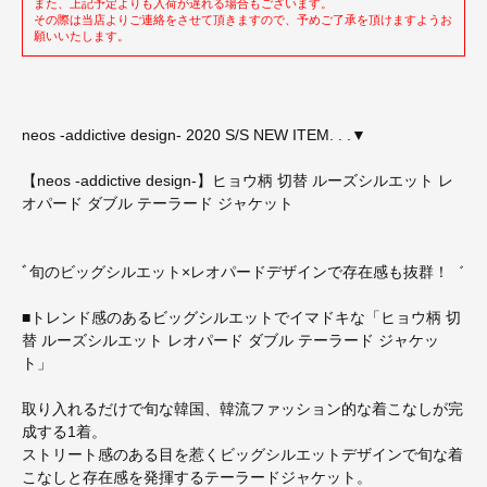
また、上記予定よりも入荷が遅れる場合もございます。
その際は当店よりご連絡をさせて頂きますので、予めご了承を頂けますようお
願いいたします。
neos -addictive design- 2020 S/S NEW ITEM. . .▼
【neos -addictive design-】ヒョウ柄 切替 ルーズシルエット レ
オパード ダブル テーラード ジャケット
ﾞ旬のビッグシルエット×レオパードデザインで存在感も抜群！゛
■トレンド感のあるビッグシルエットでイマドキな「ヒョウ柄 切
替 ルーズシルエット レオパード ダブル テーラード ジャケッ
ト」
取り入れるだけで旬な韓国、韓流ファッション的な着こなしが完
成する1着。
ストリート感のある目を惹くビッグシルエットデザインで旬な着
こなしと存在感を発揮するテーラードジャケット。