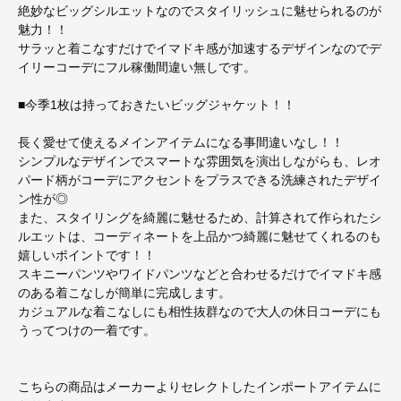
絶妙なビッグシルエットなのでスタイリッシュに魅せられるのが
魅力！！
サラッと着こなすだけでイマドキ感が加速するデザインなのでデ
イリーコーデにフル稼働間違い無しです。
■今季1枚は持っておきたいビッグジャケット！！
長く愛せて使えるメインアイテムになる事間違いなし！！
シンプルなデザインでスマートな雰囲気を演出しながらも、レオ
パード柄がコーデにアクセントをプラスできる洗練されたデザイ
ン性が◎
また、スタイリングを綺麗に魅せるため、計算されて作られたシ
ルエットは、コーディネートを上品かつ綺麗に魅せてくれるのも
嬉しいポイントです！！
スキニーパンツやワイドパンツなどと合わせるだけでイマドキ感
のある着こなしが簡単に完成します。
カジュアルな着こなしにも相性抜群なので大人の休日コーデにも
うってつけの一着です。
こちらの商品はメーカーよりセレクトしたインポートアイテムに