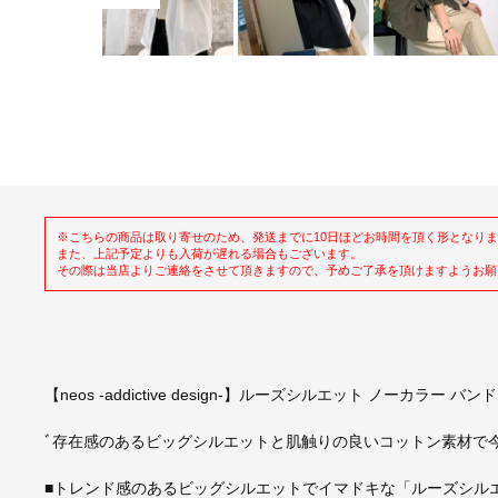
※こちらの商品は取り寄せのため、発送までに10日ほどお時間を頂く形となり
また、上記予定よりも入荷が遅れる場合もございます。
その際は当店よりご連絡をさせて頂きますので、予めご了承を頂けますようお願
【neos -addictive design-】ルーズシルエット ノーカラー バ
ﾞ存在感のあるビッグシルエットと肌触りの良いコットン素材で
■トレンド感のあるビッグシルエットでイマドキな「ルーズシルエッ