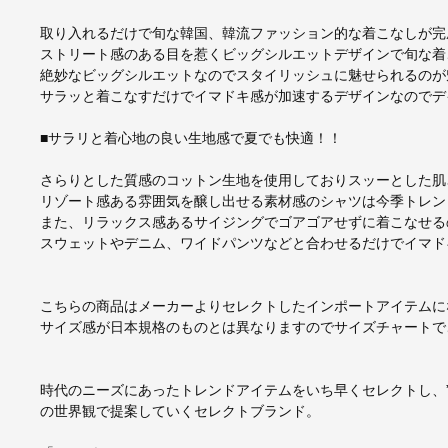
取り入れるだけで旬な韓国、韓流ファッション的な着こなしが完
ストリート感のある目を惹くビッグシルエットデザインで旬な着
絶妙なビッグシルエットなのでスタイリッシュに魅せられるのが
サラッと着こなすだけでイマドキ感が加速するデザインなのでデ
■サラリと着心地の良い生地感で夏でも快適！！
さらりとした質感のコットン生地を使用しておりスッーとした肌
リゾート感ある雰囲気を醸し出せる素材感のシャツは今季トレン
また、リラックス感あるサイジングでゴアゴアせずに着こなせる
スウェットやデニム、ワイドパンツなどと合わせるだけでイマド
こちらの商品はメーカーよりセレクトしたインポートアイテムに
サイズ感が日本規格のものとは異なりますのでサイズチャートで
時代のニーズにあったトレンドアイテムをいち早くセレクトし、”
の世界観で提案していくセレクトブランド。