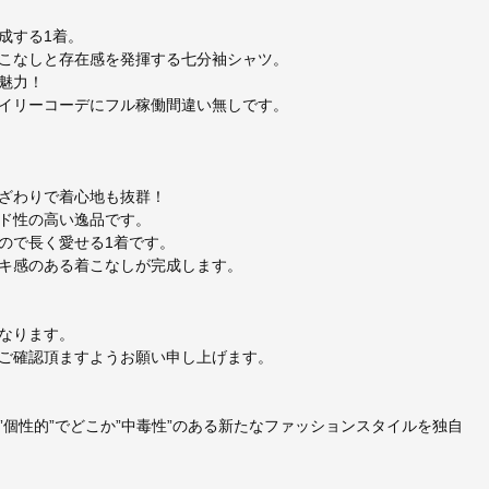
成する1着。
こなしと存在感を発揮する七分袖シャツ。
魅力！
イリーコーデにフル稼働間違い無しです。
ざわりで着心地も抜群！
ド性の高い逸品です。
ので長く愛せる1着です。
キ感のある着こなしが完成します。
なります。
ご確認頂ますようお願い申し上げます。
個性的”でどこか”中毒性”のある新たなファッションスタイルを独自