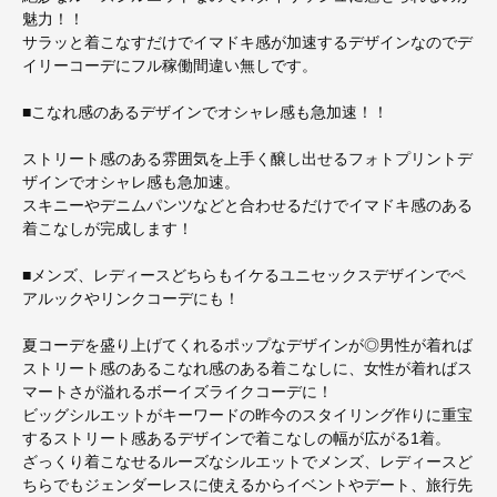
魅力！！
サラッと着こなすだけでイマドキ感が加速するデザインなのでデ
イリーコーデにフル稼働間違い無しです。
■こなれ感のあるデザインでオシャレ感も急加速！！
ストリート感のある雰囲気を上手く醸し出せるフォトプリントデ
ザインでオシャレ感も急加速。
スキニーやデニムパンツなどと合わせるだけでイマドキ感のある
着こなしが完成します！
■メンズ、レディースどちらもイケるユニセックスデザインでペ
アルックやリンクコーデにも！
夏コーデを盛り上げてくれるポップなデザインが◎男性が着れば
ストリート感のあるこなれ感のある着こなしに、女性が着ればス
マートさが溢れるボーイズライクコーデに！
ビッグシルエットがキーワードの昨今のスタイリング作りに重宝
するストリート感あるデザインで着こなしの幅が広がる1着。
ざっくり着こなせるルーズなシルエットでメンズ、レディースど
ちらでもジェンダーレスに使えるからイベントやデート、旅行先