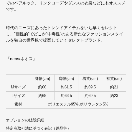
でのペアルック、リンクコーデやダンスの衣裳などにもオススメ
です。
時代のニーズにあったトレンドアイテムをいち早くセレクト
し、”個性的”でどこか”中毒性”のある新たなファッションスタイ
ルを独自の世界観で提案していくセレクトブランド。
「neos/ネオス」
身幅(cm)
肩幅(cm)
着丈(cm)
袖丈(cm)
Mサイズ
約66
約61.5
約69.5
約21
Lサイズ
約68
約63.5
約69.5
約23
素材
ポリエステル95%,ポリウレタン5%
オプションの値段詳細
特定商取引法に基づく表記（返品等）