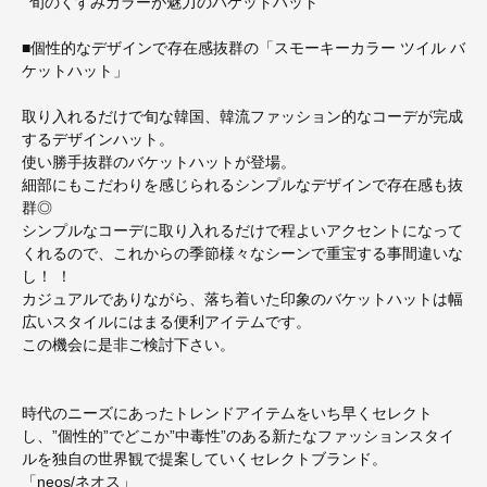
ﾞ旬のくすみカラーが魅力のバケットハットﾞ
■個性的なデザインで存在感抜群の「スモーキーカラー ツイル バ
ケットハット」
取り入れるだけで旬な韓国、韓流ファッション的なコーデが完成
するデザインハット。
使い勝手抜群のバケットハットが登場。
細部にもこだわりを感じられるシンプルなデザインで存在感も抜
群◎
シンプルなコーデに取り入れるだけで程よいアクセントになって
くれるので、これからの季節様々なシーンで重宝する事間違いな
し！ ！
カジュアルでありながら、落ち着いた印象のバケットハットは幅
広いスタイルにはまる便利アイテムです。
この機会に是非ご検討下さい。
時代のニーズにあったトレンドアイテムをいち早くセレクト
し、”個性的”でどこか”中毒性”のある新たなファッションスタイ
ルを独自の世界観で提案していくセレクトブランド。
「neos/ネオス」