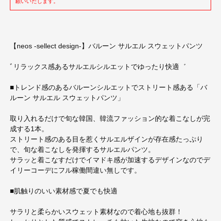
願いいたします。
【neos -sellect design-】バルーン サルエル スウェットパンツ
ﾞリラックス感あるサルエルシルエットでゆったり快適゛
■トレンド感のあるバルーンシルエットでストリート感ある「バ
ルーン サルエル スウェットパンツ」
取り入れるだけで旬な韓国、韓流ファッション的な着こなしが完
成する1本。
ストリート感のある目を惹くサルエルザインが存在感たっぷり
で、旬な着こなしを発揮するサルエルパンツ。
サラッと着こなすだけでイマドキ感が加速するデザインなのでデ
イリーコーデにフル稼働間違い無しです。
■肌触りのいい素材感で夏でも快適
サラリと柔らかいスウェット素材なので着心地も抜群！