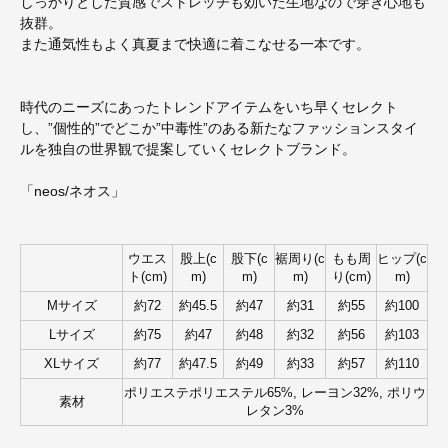
しっかりとした質感でストレッチも効いた生地なので穿き心地も
抜群。
また通気性もよく真夏まで快適に着こなせる一本です。
時代のニーズにあったトレンドアイテムをいち早くセレクト
し、”個性的”でどこか”中毒性”のある新たなファッションスタイ
ルを独自の世界観で提案していくセレクトブランド。
「neos/ネオス」
ウエス
股上(c
股下(c
裾周り(c
もも周
ヒップ(c
ト(cm)
m)
m)
m)
り(cm)
m)
Mサイズ
約72
約45.5
約47
約31
約55
約100
Lサイズ
約75
約47
約48
約32
約56
約103
XLサイズ
約77
約47.5
約49
約33
約57
約110
ポリエステポリエステル65%, レーヨン32%, ポリウ
素材
レタン3%